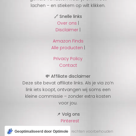
lachen – en stiekem op wilt klikken.
🔗 Snelle links
Over ons
|
Disclaimer
|
Amazon Finds
Alle producten
|
Privacy Policy
Contact
💸 Affiliate disclaimer
Deze site bevat affiliate links. Als je via zo’n
link iets koopt, ontvangen wij soms een
kleine commissie – zonder extra kosten
voor jou.
📌 Volg ons
Pinterest
© 2025 CheckJeGek – Alle rechten voorbehouden
Geoptimaliseerd door Optimole