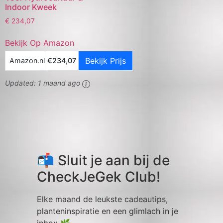
Indoor Kweek
€
234,07
Bekijk Op Amazon
Bekijk Prijs
Amazon.nl
€234,07
Updated:
1 maand ago
📬 Sluit je aan bij de
CheckJeGek Club!
Elke maand de leukste cadeautips,
planteninspiratie en een glimlach in je