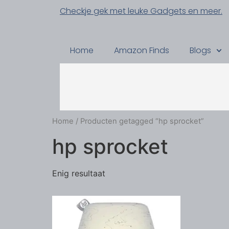
Checkje gek met leuke Gadgets en meer.
Home
Amazon Finds
Blogs
Home
/ Producten getagged “hp sprocket”
hp sprocket
Enig resultaat