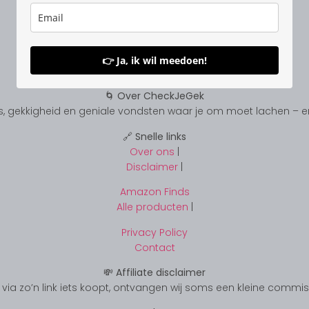
👉 Ja, ik wil meedoen!
🌀 Over CheckJeGek
, gekkigheid en geniale vondsten waar je om moet lachen – en s
🔗 Snelle links
Over ons
|
Disclaimer
|
Amazon Finds
Alle producten
|
Privacy Policy
Contact
💸 Affiliate disclaimer
s je via zo’n link iets koopt, ontvangen wij soms een kleine commi