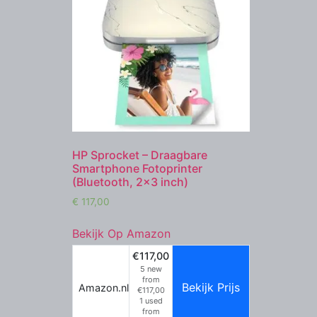
HP Sprocket – Draagbare
Smartphone Fotoprinter
(Bluetooth, 2×3 inch)
€
117,00
Bekijk Op Amazon
€117,00
5 new
from
Bekijk Prijs
Amazon.nl
€117,00
1 used
from