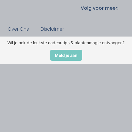
Volg voor meer:
Over Ons
Disclaimer
Wil je ook de leukste cadeautips & plantenmagie ontvangen?
Meld je aan