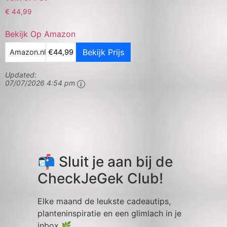
€
44,99
Bekijk Op Amazon
Bekijk Prijs
Amazon.nl
€44,99
Updated:
07/07/2026 4:54 pm
📬 Sluit je aan bij de
CheckJeGek Club!
Elke maand de leukste cadeautips,
planteninspiratie en een glimlach in je
inbox 🌿