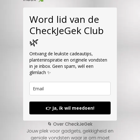
Word lid van de
CheckJeGek Club
🌿
Ontvang de leukste cadeautips,
planteninspiratie en originele vondsten
in je inbox. Geen spam, wél een
glimlach ✨
👉 Ja, ik wil meedoen!
🌀 Over CheckJeGek
Jouw plek voor gadgets, gekkigheid en
geniale vondsten waar je om moet