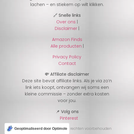
lachen – en stiekem op wilt klikken.
🔗 Snelle links
Over ons
|
Disclaimer
|
Amazon Finds
Alle producten
|
Privacy Policy
Contact
💸 Affiliate disclaimer
Deze site bevat affiliate links. Als je via zo’n
link iets koopt, ontvangen wij soms een
kleine commissie – zonder extra kosten
voor jou.
📌 Volg ons
Pinterest
© 2025 CheckJeGek – Alle rechten voorbehouden
Geoptimaliseerd door Optimole