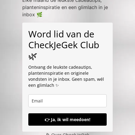
Elke maand de leukste cadeautips,
planteninspiratie en een glimlach in je
inbox 🌿
Word lid van de
CheckJeGek Club
🌿
Ontvang de leukste cadeautips,
planteninspiratie en originele
vondsten in je inbox. Geen spam, wél
een glimlach ✨
👉 Ja, ik wil meedoen!
🌀 Over CheckJeGek