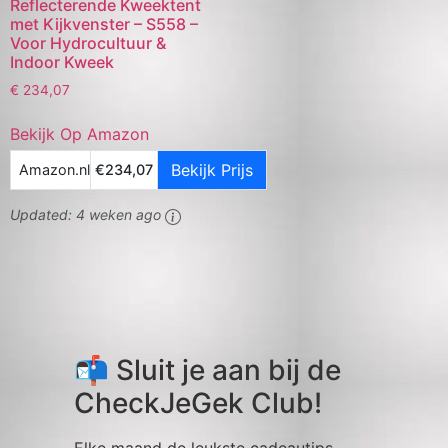
Reflecterende Kweektent
met Kijkvenster – S558 –
Voor Hydrocultuur &
Indoor Kweek
€
234,07
Bekijk Op Amazon
Bekijk Prijs
Amazon.nl
€234,07
Updated:
4 weken ago
📬 Sluit je aan bij de
CheckJeGek Club!