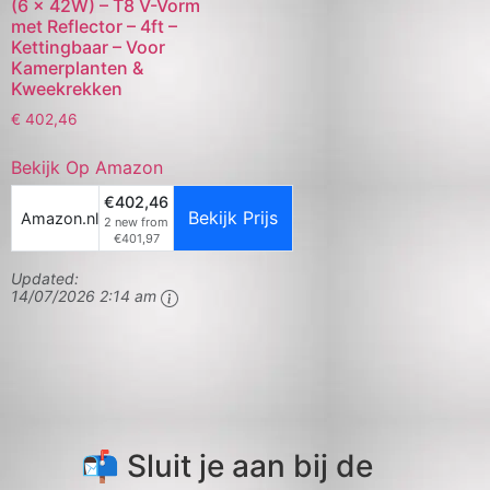
(6 x 42W) – T8 V-Vorm
met Reflector – 4ft –
Kettingbaar – Voor
Kamerplanten &
Kweekrekken
€
402,46
Bekijk Op Amazon
€402,46
Bekijk Prijs
Amazon.nl
2 new from
€401,97
Updated:
14/07/2026 2:14 am
📬 Sluit je aan bij de