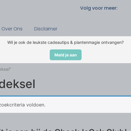
Volg voor meer:
Over Ons
Disclaimer
Wil je ook de leukste cadeautips & plantenmagie ontvangen?
Meld je aan
eksel”
deksel
oekcriteria voldoen.