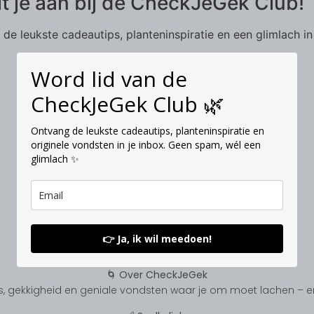
it je aan bij de CheckJeGek Club!
de leukste cadeautips, planteninspiratie en een glimlach in
Word lid van de
CheckJeGek Club 🌿
Ontvang de leukste cadeautips, planteninspiratie en
originele vondsten in je inbox. Geen spam, wél een
glimlach ✨
👉 Ja, ik wil meedoen!
🌀 Over CheckJeGek
, gekkigheid en geniale vondsten waar je om moet lachen – en s