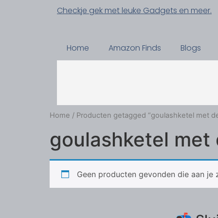
Checkje gek met leuke Gadgets en meer.
Home
Amazon Finds
Blogs
Home
/ Producten getagged “goulashketel met d
goulashketel met 
Geen producten gevonden die aan je z