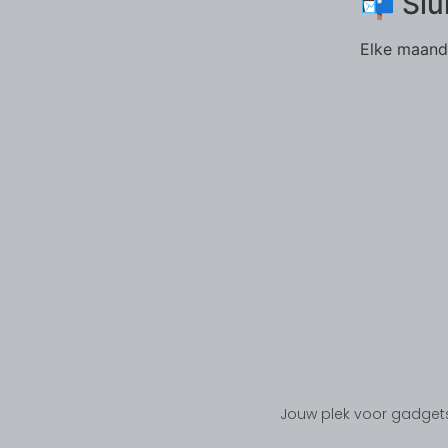
📬 Slu
Elke maand 
Jouw plek voor gadgets