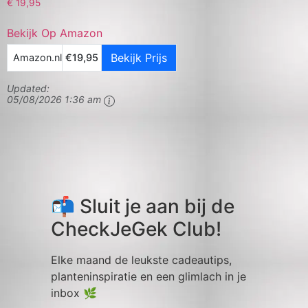
€
19,95
Bekijk Op Amazon
Bekijk Prijs
Amazon.nl
€19,95
Updated:
05/08/2026 1:36 am
📬 Sluit je aan bij de
CheckJeGek Club!
Elke maand de leukste cadeautips,
planteninspiratie en een glimlach in je
inbox 🌿