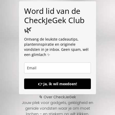
Word lid van de
CheckJeGek Club
🌿
Ontvang de leukste cadeautips,
planteninspiratie en originele
vondsten in je inbox. Geen spam, wél
een glimlach ✨
👉 Ja, ik wil meedoen!
🌀 Over CheckJeGek
Jouw plek voor gadgets, gekkigheid en
geniale vondsten waar je om moet
lachen – en stiekem op wilt klikken.