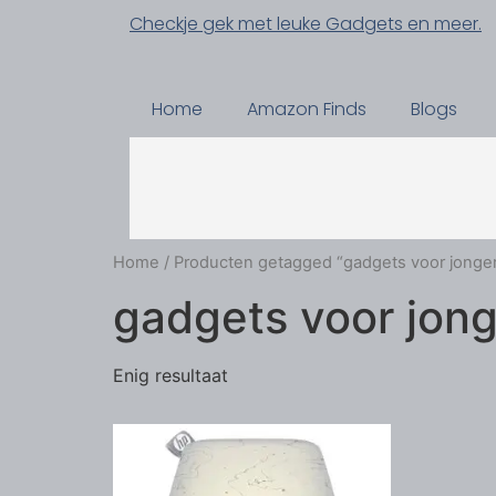
Checkje gek met leuke Gadgets en meer.
Home
Amazon Finds
Blogs
Home
/ Producten getagged “gadgets voor jonge
gadgets voor jon
Enig resultaat