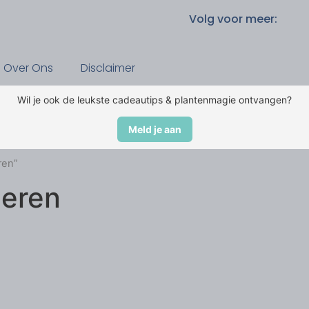
Volg voor meer:
Over Ons
Disclaimer
Wil je ook de leukste cadeautips & plantenmagie ontvangen?
Meld je aan
ren”
geren