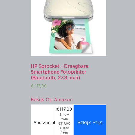
HP Sprocket – Draagbare
Smartphone Fotoprinter
(Bluetooth, 2×3 inch)
€
117,00
Bekijk Op Amazon
€117,00
5 new
from
Bekijk Prijs
Amazon.nl
€117,00
1 used
from