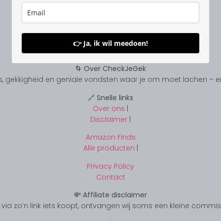
👉 Ja, ik wil meedoen!
🌀 Over CheckJeGek
, gekkigheid en geniale vondsten waar je om moet lachen – en s
🔗 Snelle links
Over ons
|
Disclaimer
|
Amazon Finds
Alle producten
|
Privacy Policy
Contact
💸 Affiliate disclaimer
s je via zo’n link iets koopt, ontvangen wij soms een kleine commi