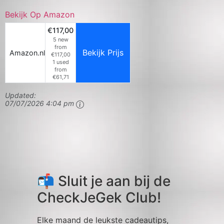
Bekijk Op Amazon
€117,00
5 new
from
Bekijk Prijs
Amazon.nl
€117,00
1 used
from
€61,71
Updated:
07/07/2026 4:04 pm
📬 Sluit je aan bij de
CheckJeGek Club!
Elke maand de leukste cadeautips,