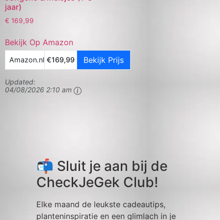
jaar)
€
169,99
Bekijk Op Amazon
Bekijk Prijs
Amazon.nl
€169,99
Updated:
04/08/2026 2:10 am
📬 Sluit je aan bij de
CheckJeGek Club!
Elke maand de leukste cadeautips,
planteninspiratie en een glimlach in je