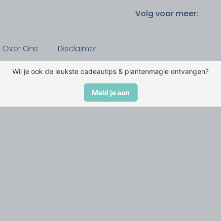
Volg voor meer:
Over Ons
Disclaimer
Wil je ook de leukste cadeautips & plantenmagie ontvangen?
Meld je aan