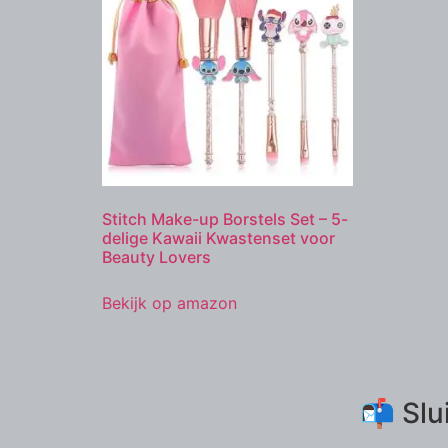
Stitch Make-up Borstels Set – 5-
delige Kawaii Kwastenset voor
Beauty Lovers
Bekijk op amazon
📬 Slu