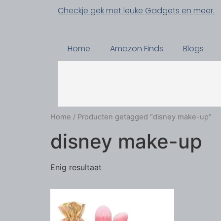
Checkje gek met leuke Gadgets en meer.
Home
Amazon Finds
Blogs
Home
/ Producten getagged “disney make-up”
disney make-up
Enig resultaat