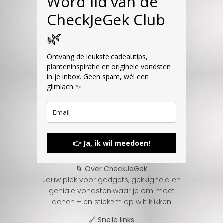
Word lid van de
CheckJeGek Club
🌿
Ontvang de leukste cadeautips,
planteninspiratie en originele vondsten
in je inbox. Geen spam, wél een
glimlach ✨
👉 Ja, ik wil meedoen!
🌀 Over CheckJeGek
Jouw plek voor gadgets, gekkigheid en
geniale vondsten waar je om moet
lachen – en stiekem op wilt klikken.
🔗 Snelle links