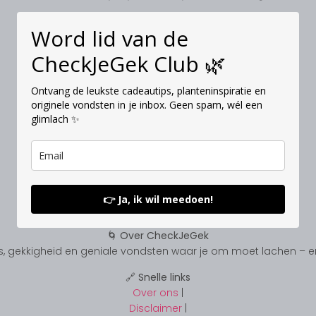
Word lid van de
CheckJeGek Club 🌿
Ontvang de leukste cadeautips, planteninspiratie en
originele vondsten in je inbox. Geen spam, wél een
glimlach ✨
👉 Ja, ik wil meedoen!
🌀 Over CheckJeGek
, gekkigheid en geniale vondsten waar je om moet lachen – en s
🔗 Snelle links
Over ons
|
Disclaimer
|