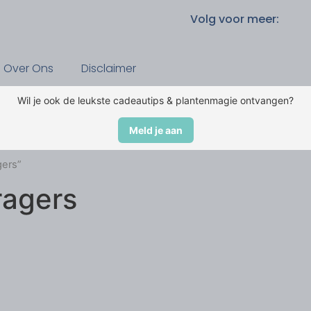
Volg voor meer:
Over Ons
Disclaimer
Wil je ook de leukste cadeautips & plantenmagie ontvangen?
Meld je aan
gers”
ragers