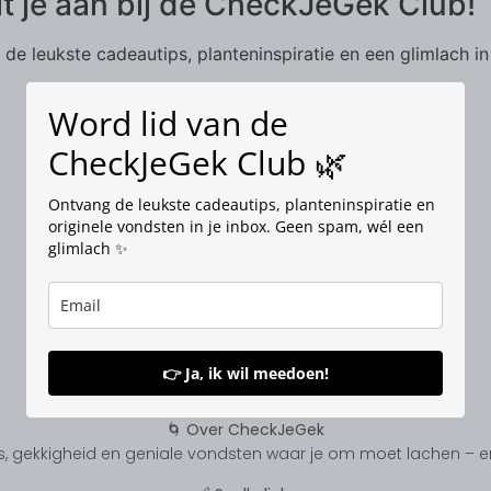
it je aan bij de CheckJeGek Club!
de leukste cadeautips, planteninspiratie en een glimlach in
Word lid van de
CheckJeGek Club 🌿
Ontvang de leukste cadeautips, planteninspiratie en
originele vondsten in je inbox. Geen spam, wél een
glimlach ✨
👉 Ja, ik wil meedoen!
🌀 Over CheckJeGek
, gekkigheid en geniale vondsten waar je om moet lachen – en s