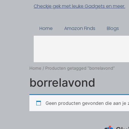
Checkje gek met leuke Gadgets en meer.
Home
Amazon Finds
Blogs
Home
/ Producten getagged “borrelavond”
borrelavond
Geen producten gevonden die aan je z