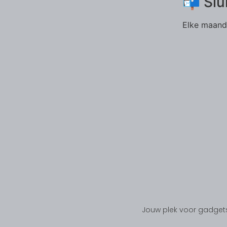
📬 Slu
Elke maand 
Jouw plek voor gadgets