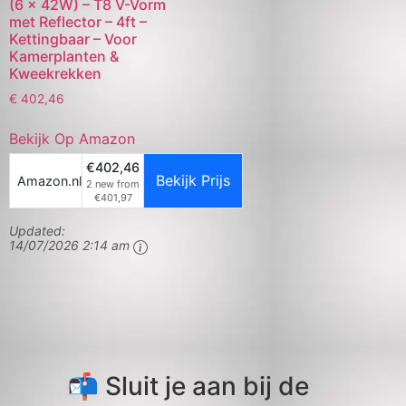
(6 x 42W) – T8 V-Vorm
met Reflector – 4ft –
Kettingbaar – Voor
Kamerplanten &
Kweekrekken
€
402,46
Bekijk Op Amazon
€402,46
Bekijk Prijs
Amazon.nl
2 new from
€401,97
Updated:
14/07/2026 2:14 am
📬 Sluit je aan bij de