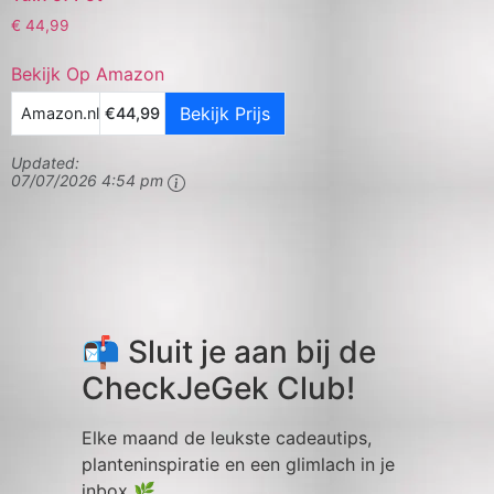
€
44,99
Bekijk Op Amazon
Bekijk Prijs
Amazon.nl
€44,99
Updated:
07/07/2026 4:54 pm
📬 Sluit je aan bij de
CheckJeGek Club!
Elke maand de leukste cadeautips,
planteninspiratie en een glimlach in je
inbox 🌿