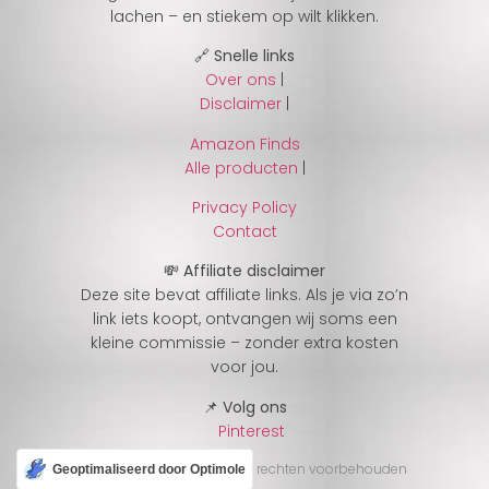
lachen – en stiekem op wilt klikken.
🔗 Snelle links
Over ons
|
Disclaimer
|
Amazon Finds
Alle producten
|
Privacy Policy
Contact
💸 Affiliate disclaimer
Deze site bevat affiliate links. Als je via zo’n
link iets koopt, ontvangen wij soms een
kleine commissie – zonder extra kosten
voor jou.
📌 Volg ons
Pinterest
© 2025 CheckJeGek – Alle rechten voorbehouden
Geoptimaliseerd door Optimole