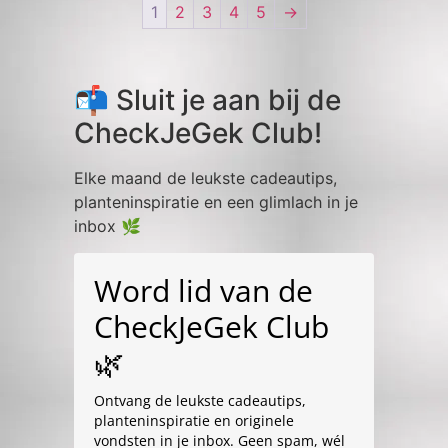
1
2
3
4
5
→
📬 Sluit je aan bij de
CheckJeGek Club!
Elke maand de leukste cadeautips,
planteninspiratie en een glimlach in je
inbox 🌿
Word lid van de
CheckJeGek Club
🌿
Ontvang de leukste cadeautips,
planteninspiratie en originele
vondsten in je inbox. Geen spam, wél