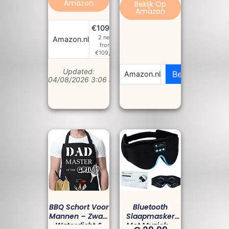
Amazon
Bekijk Op
Amazon
€109,32
2 new
Bekijk Prijs
Amazon.nl
from
€109,32
Updated:
Bekijk Prijs
Amazon.nl
04/08/2026 3:06 am
BBQ Schort Voor
Bluetooth
Mannen – Zwart
Slaapmasker
Waterdicht &
Met Muziek –