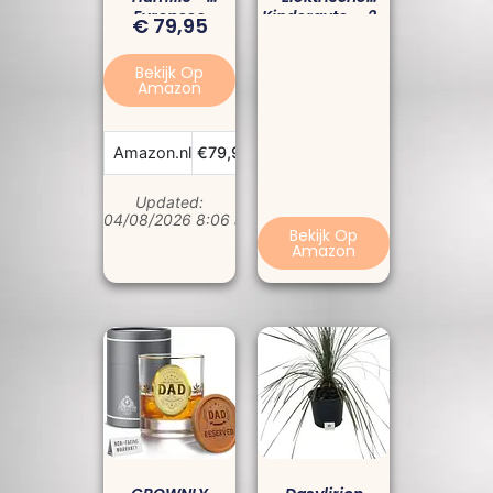
Europese
Kinderauto – 2-
€
79,95
Dwergpalm –
Zits Jeep Met
150–170 Cm
Muziek &
Bekijk Op
Hoog –
Verlichting
Amazon
Winterhard –
Pot Ø28 Cm –
Trendyplants
Bekijk Prijs
Amazon.nl
€79,95
Updated:
04/08/2026 8:06 am
Bekijk Op
Amazon