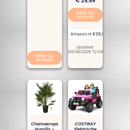
€
29,99
Verstelbaar 🍖🔥
Droom Weg In
Stijl & Stilte
Bekijk Op
Amazon
Bekijk P
Amazon.nl
€29,99
Updated:
04/08/2026 12:04 pm
Bekijk Op
Amazon
Chamaerops
COSTWAY
Humilis –
Elektrische