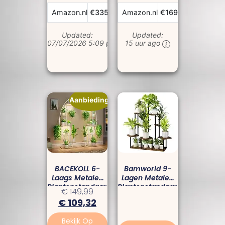
Jaar)
Bekijk Prijs
Bekijk 
Amazon.nl
€335,31
Amazon.nl
€169,99
Updated:
Updated:
07/07/2026 5:09 pm
15 uur ago
Aanbieding!
BACEKOLL 6-
Bamworld 9-
Laags Metalen
Lagen Metalen
Plantenstandaard
Plantenstandaard
€
149,99
Met Kweeklamp
– Stijlvolle Plant
€
109,32
– Halve Maan
Shelf Voor
Rek Voor Binnen
Binnen
Bekijk Op
& Terras