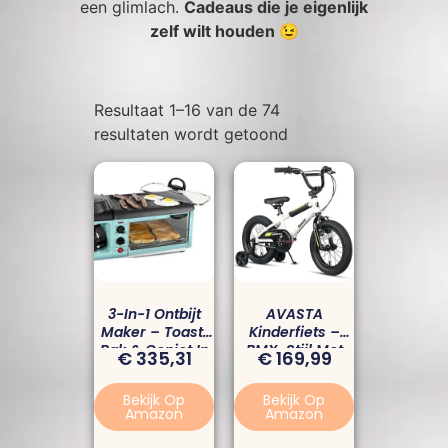
een glimlach.
Cadeaus die je eigenlijk
zelf wilt houden 😉
Resultaat 1–16 van de 74
resultaten wordt getoond
3-In-1 Ontbijt
AVASTA
Maker – Toast,
Kinderfiets –
Bak & Geniet In
BMX-Stijl Met
€
335,31
€
169,99
Één Beweging
Stabilisatoren &
Standaard – 12,
Bekijk Op
Bekijk Op
14 & 16 Inch –
Amazon
Amazon
Voor Jongens &
Meisjes (1-8