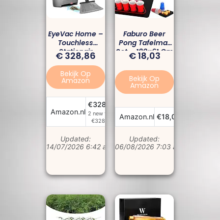
EyeVac Home –
Faburo Beer
Touchless
Pong Tafelmat
Stationair
Set – 180×61 Cm
€
328,86
€
18,03
Vacuüm 1000W
Met 22 Bekers &
Met
6 Ballen 🍺🏓
Bekijk Op
Automatische
Bekijk Op
Amazon
Amazon
Sensoren
€328,86
Bekijk Prijs
Amazon.nl
2 new from
Bekijk Pr
Amazon.nl
€18,03
€328,86
Updated:
Updated:
14/07/2026 6:42 am
06/08/2026 7:03 am