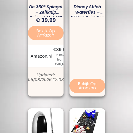
De 360° Spiegel
Disney Stitch
– Zelfknip
Waterfles –
Spiegel Met LED
850ml Drinkfles
€
39,99
& Verstelbare
Voor Kids &
Haken 💈✨
Tieners
Bekijk Op
Amazon
€39,99
2 new
Bekijk Prijs
Amazon.nl
from
€39,99
Updated:
05/08/2026 12:03 am
Bekijk Op
Amazon