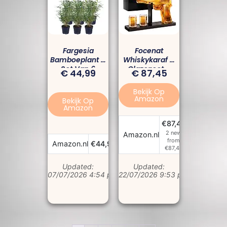
Fargesia
Focenat
Bamboeplant –
Whiskykaraf &
Set Van 6
Glazenset –
€
44,99
€
87,45
Winterharde
Uniek Cadeau
Bamboes | Niet-
Voor Mannen 🎁
Bekijk Op
Woekerend &
🥃
Amazon
Bekijk Op
Ideaal Voor Tuin
Amazon
Of Pot
€87,45
2 new
Bekijk Pr
Amazon.nl
from
Bekijk Prijs
Amazon.nl
€44,99
€87,45
Updated:
Updated:
07/07/2026 4:54 pm
22/07/2026 9:53 pm